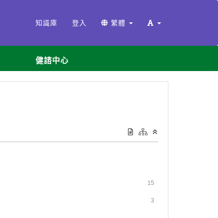
知識庫
登入
繁體
健諮中心
15
3