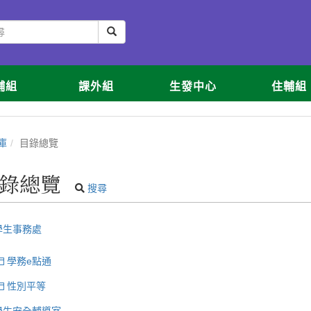
輔組
課外組
生發中心
住輔組
庫
目錄總覽
錄總覽
搜尋
學生事務處
學務e點通
性別平等