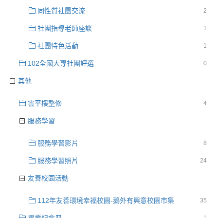
同性質社團交流
2
社團指導老師座談
1
社團特色活動
1
102全國大專社團評選
0
其他
雲平樓整修
4
服務學習
服務學習影片
8
服務學習照片
24
友善校園活動
112年友善環境幸福校園-鵝外有興意校園市集
35