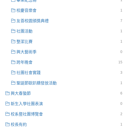
畢業紀念冊
1
校慶音樂會
1
友善校園頒獎典禮
7
社團活動
1
整潔比賽
1
興大藝術季
0
跨年晚會
15
社團社會實踐
3
聖誕節歐趴糖發放活動
1
興大春蟄節
6
新生入學社團表演
0
校系暨社團博覽會
2
校長有約
1