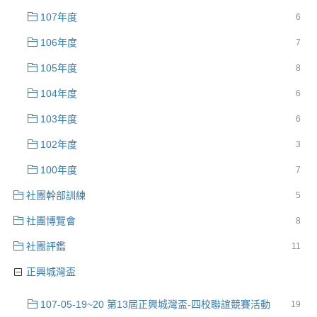
107年度
6
106年度
7
105年度
8
104年度
6
103年度
6
102年度
3
100年度
7
社團幹部訓練
5
社團博覽會
8
社團評鑑
11
正興城灣盃
107-05-19~20 第13屆正興城灣盃-四校聯誼競賽活動
19