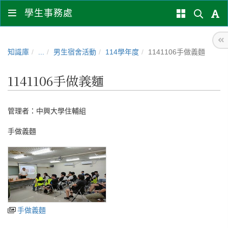
學生事務處
知識庫
...
男生宿舍活動
114學年度
1141106手做義麵
1141106手做義麵
管理者：
中興大學住輔組
手做義麵
手做義麵