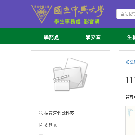
學務處
學安室
生
知識
1
管理
搜尋這個資料夾
媒體
(6)