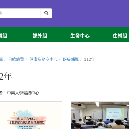
輔組
課外組
生發中心
住輔組
庫
目錄總覽
健康及諮商中心
班級輔導
112年
12年
者：
中興大學健諮中心