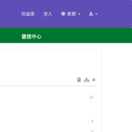
知識庫
登入
繁體
健諮中心
12
3