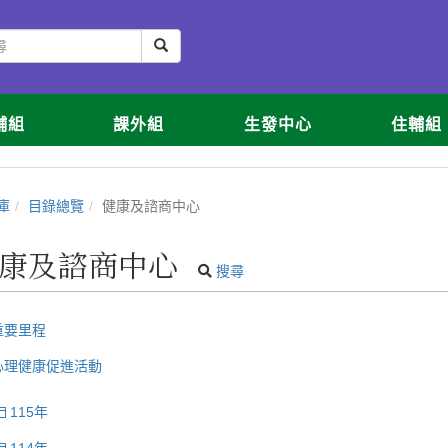
輔組
課外組
生發中心
住輔組
庫
目錄總覽
健康及諮商中心
康及諮商中心
搜尋
重要里程
心理健康促進活動
115年