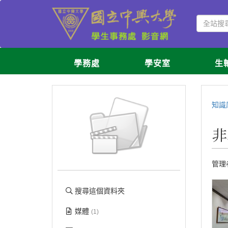
學務處
學安室
生
知識
非
管理
搜尋這個資料夾
媒體
(1)