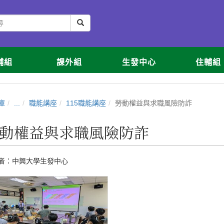
輔組
課外組
生發中心
住輔組
庫
...
職能講座
115職能講座
勞動權益與求職風險防詐
動權益與求職風險防詐
者：
中興大學生發中心