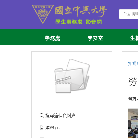
學務處
學安室
生
知識
勞
管理
搜尋這個資料夾
媒體
(1)