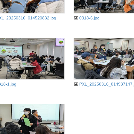
XL_20250316_014520832.jpg
0318-6.jpg
318-1.jpg
PXL_20250316_014937147.