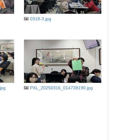
0318-3.jpg
jpg
PXL_20250316_014738190.jpg