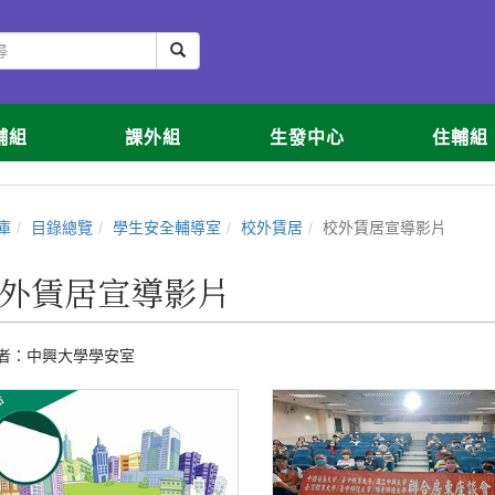
輔組
課外組
生發中心
住輔組
庫
目錄總覽
學生安全輔導室
校外賃居
校外賃居宣導影片
外賃居宣導影片
者：
中興大學學安室