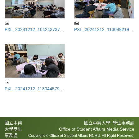
PXL_20241212_104243737.jp
PXL_20241212_113049219.jp
g
g
PXL_20241212_113044579.jp
g
國立中興
國立中興大學 學生事務處
大學學生
Office of Student Affairs Media Service
事務處
Copyright © Office of Student Affairs NCHU. All Right Reserved.