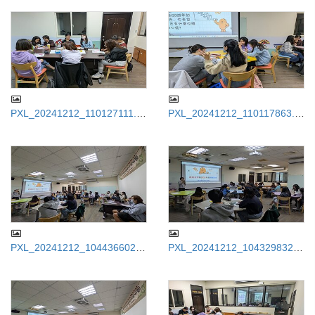
PXL_20241212_110127111.jp
PXL_20241212_110117863.jp
g
g
PXL_20241212_104436602.jp
PXL_20241212_104329832.jp
g
g