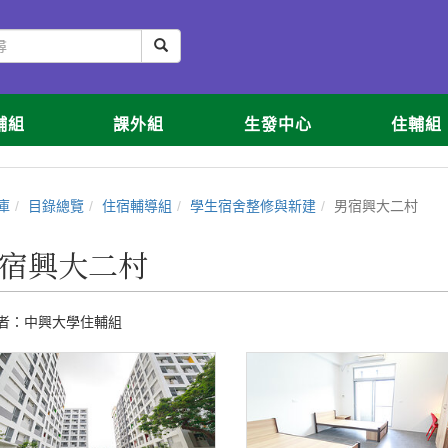
輔組
課外組
生發中心
住輔組
庫
目錄總覽
住宿輔導組
學生宿舍整修與新建
男宿興大二村
宿興大二村
者：
中興大學住輔組