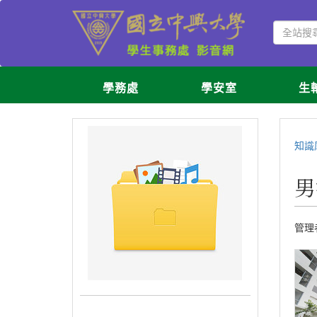
學務處
學安室
生
知識
男
管理