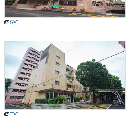
樸軒
華軒