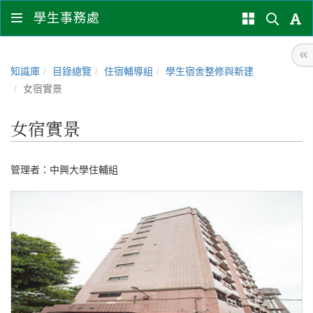
學生事務處
知識庫
目錄總覽
住宿輔導組
學生宿舍整修與新建
女宿實景
女宿實景
管理者：
中興大學住輔組