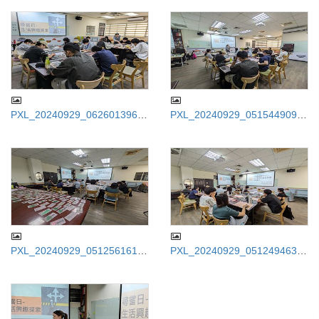
PXL_20240929_062601396.jp
PXL_20240929_051544909.M
g
P.jpg
PXL_20240929_051256161.jp
PXL_20240929_051249463.jp
g
g