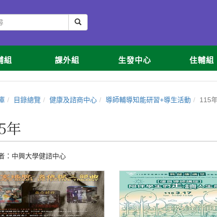
輔組
課外組
生發中心
住輔組
庫
目錄總覽
健康及諮商中心
導師輔導知能研習+導生活動
115
15年
者：
中興大學健諮中心