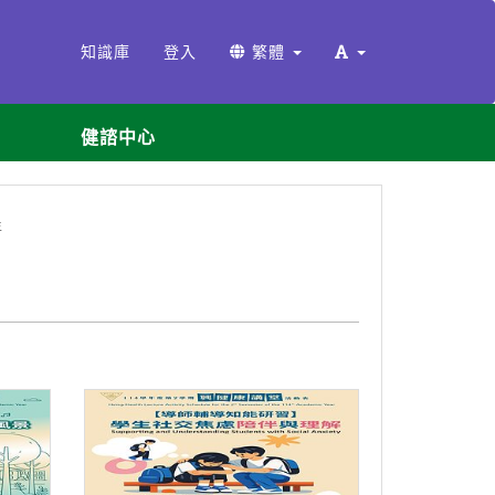
知識庫
登入
繁體
健諮中心
年