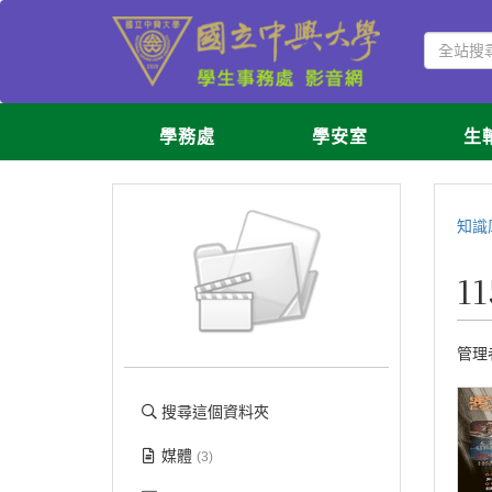
學務處
學安室
生
知識
1
管理
搜尋這個資料夾
媒體
(3)