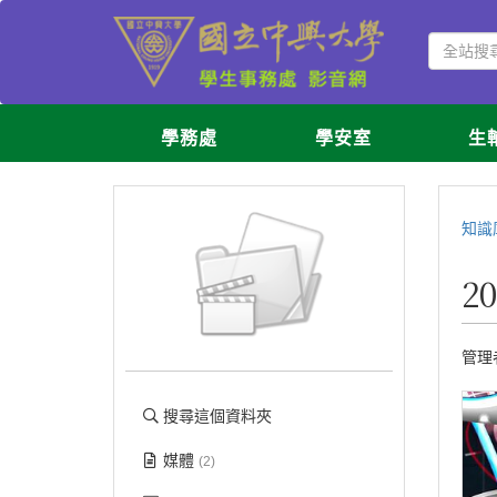
學務處
學安室
生
知識
2
管理
搜尋這個資料夾
媒體
(2)