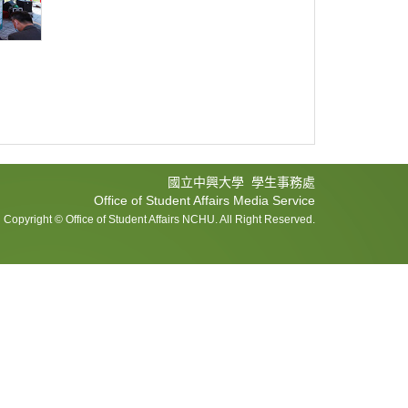
國立中興大學 學生事務處
Office of Student Affairs Media Service
Copyright © Office of Student Affairs NCHU. All Right Reserved.