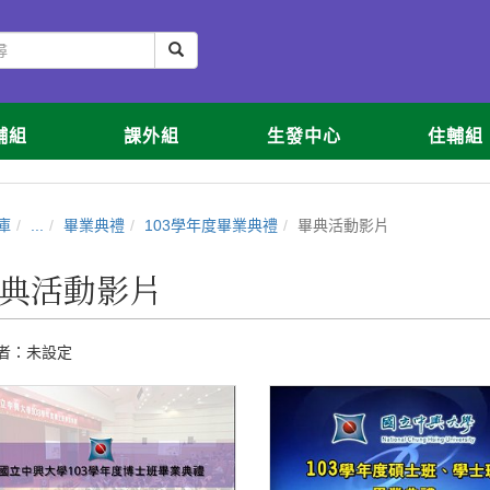
輔組
課外組
生發中心
住輔組
庫
...
畢業典禮
103學年度畢業典禮
畢典活動影片
典活動影片
者：未設定