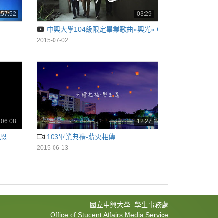
:57:52
03:29
中興大學104級限定畢業歌曲«興光» Official MV | 興大
2015-07-02
06:08
12:27
師恩
103畢業典禮-薪火相傳
2015-06-13
國立中興大學 學生事務處
Office of Student Affairs Media Service