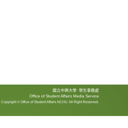
國立中興大學 學生事務處
Office of Student Affairs Media Service
Copyright © Office of Student Affairs NCHU. All Right Reserved.