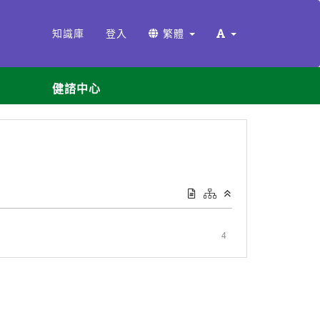
知識庫
登入
繁體
健諮中心
4