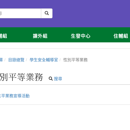
輔組
課外組
生發中心
住輔組
庫
目錄總覽
學生安全輔導室
性別平等業務
別平等業務
搜尋
性平業務宣導活動