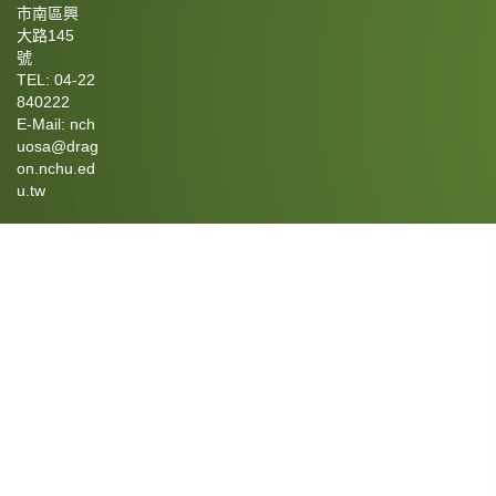
市南區興
大路145
號
TEL: 04-22
840222
E-Mail: nch
uosa@drag
on.nchu.ed
u.tw