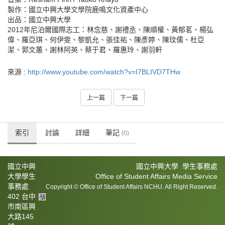
製作：國立中興大學文學院鹿鳴文化資產中心
出品：國立中興大學
2012年尼泊爾國際志工：林念慈、謝禮丞、陳順權、黃郁茗、楊弘
偉、羅亞琪、何伊雯、黎凱允、張佳祐、陳彥婷、陳玟儒、杜亞
潔、郭文蕙、謝林阿英、蔡于君、羅惠玲、謝羽軒
來源 :
http://www.youtube.com/watch?v=I7BLIVD7THw
上一篇
下一篇
索引
討論
詳細
筆記
(0)
國立中興
國立中興大學 學生事務處
大學學生
Office of Student Affairs Media Service
事務處
Copyright © Office of Student Affairs NCHU. All Right Reserved.
402 台中
市南區興
大路145