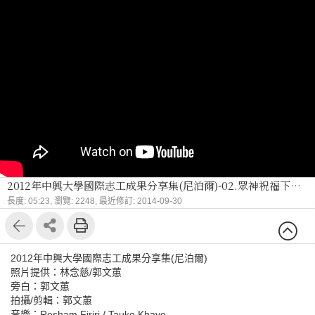
2012年中興大學國際志工成果分享集(尼泊爾)-02.眾神祝福下的生活
長度: 05:23,
瀏覽: 2248,
最近修訂: 2014-09-30
2012年中興大學國際志工成果分享集(尼泊爾)
照片提供：林念慈/郭文蕙
旁白：郭文蕙
拍攝/剪輯：郭文蕙
音樂：Resham Firiri / Tauko Khayo