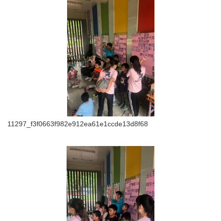
11297_f3f0663f982e912ea61e1ccde13d8f68