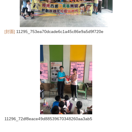
[封面]
11295_753ea70dcade6c1a45c86e9a5d9f720e
11296_72df8eace49d88539670348260aa3ab5