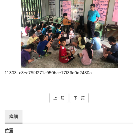
11303_c8ec75fd271c950bce17f3ffa0a2480a
上一篇
下一篇
詳細
位置