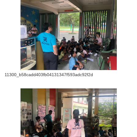
11300_b58cadd403fb04131347f593adc92f2d