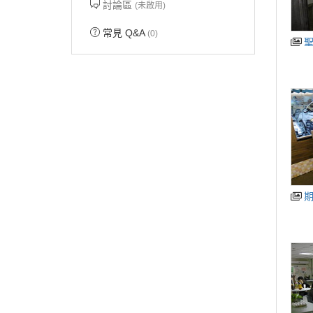
討論區
(未啟用)
常見 Q&A
(0)