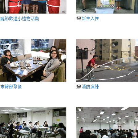
聖誕節歡送小禮物活動
新生入住
期末幹部聚餐
消防演練