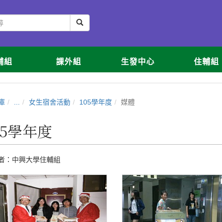
輔組
課外組
生發中心
住輔組
庫
...
女生宿舍活動
105學年度
媒體
05學年度
者：
中興大學住輔組