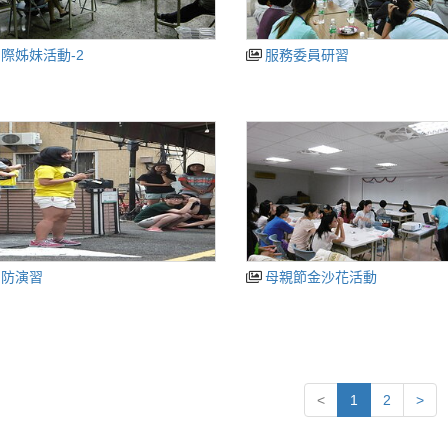
際姊妹活動-2
服務委員研習
消防演習
母親節金沙花活動
<
1
2
>