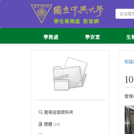
學務處
學安室
生
知識
1
管理
搜尋這個資料夾
媒體
(18)