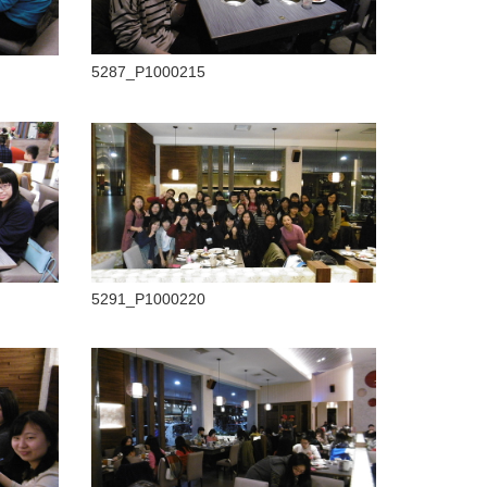
5287_P1000215
5291_P1000220