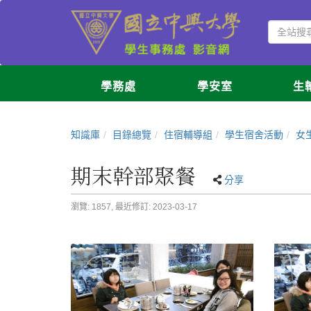
學務處
學安室
生
知識庫
目錄總覽
住宿輔導組
學生宿舍活動
女
期末幹部聚餐
分享
瀏覽: 1857,
最近修訂: 2023-03-17