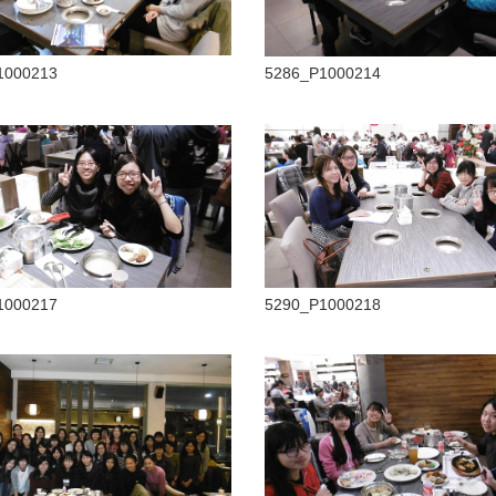
1000213
5286_P1000214
1000217
5290_P1000218