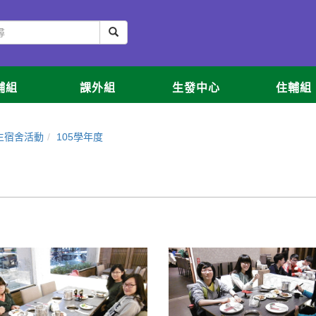
輔組
課外組
生發中心
住輔組
生宿舍活動
105學年度