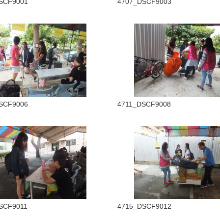
SCF9001
4707_DSCF9003
SCF9006
4711_DSCF9008
SCF9011
4715_DSCF9012