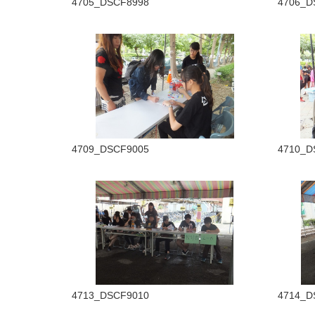
4705_DSCF8998
4706_D
4709_DSCF9005
4710_D
4713_DSCF9010
4714_D