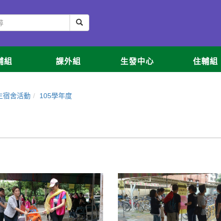
輔組
課外組
生發中心
住輔組
生宿舍活動
105學年度