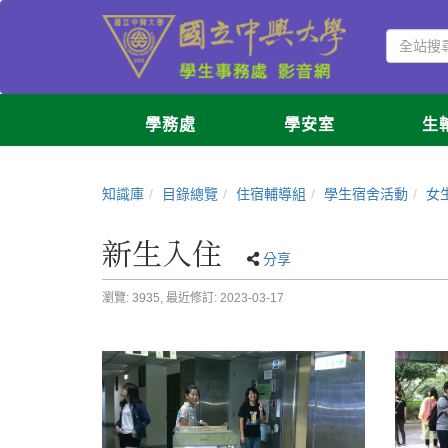
學務處
學安室
生
知識庫
目錄總覽
住宿輔導組
學生宿舍活動
女
新生入住
分享
瀏覽: 3935,
最近修訂: 2023-03-17