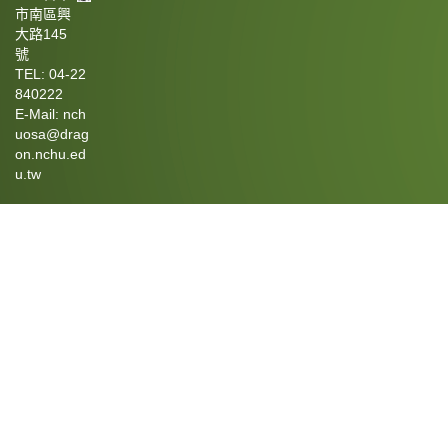
市南區興
大路145
號
TEL: 04-22
840222
E-Mail: nch
uosa@drag
on.nchu.ed
u.tw