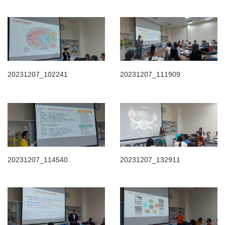
20231207_102241
20231207_111909
20231207_114540
20231207_132911