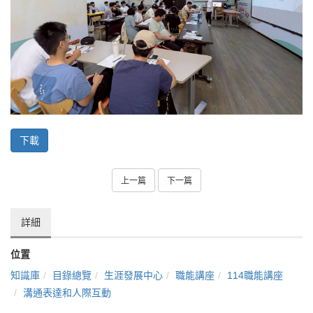
下載
上一篇
下一篇
詳細
位置
知識庫
目錄總覽
生涯發展中心
職能講座
114職能講座
溝通表達和人際互動