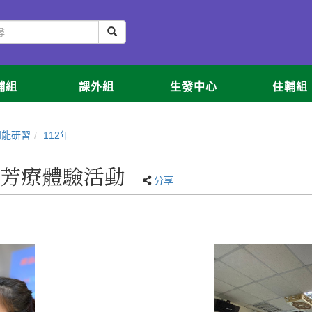
輔組
課外組
生發中心
住輔組
知能研習
112年
手 芳療體驗活動
分享