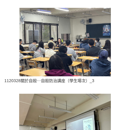
1120328關於自殺⋯自殺防治講座（學生場次）_3