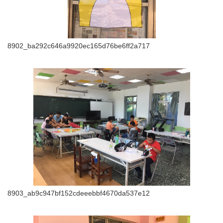
8902_ba292c646a9920ec165d76be6ff2a717
8903_ab9c947bf152cdeeebbf4670da537e12