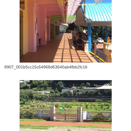
8907_001b5cc15c64968d63640ab4fbb2fc16