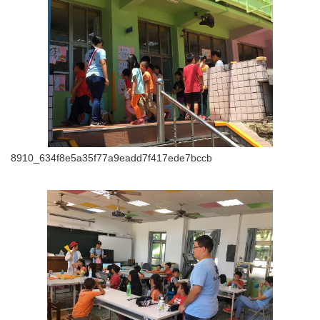
8910_634f8e5a35f77a9eadd7f417ede7bccb