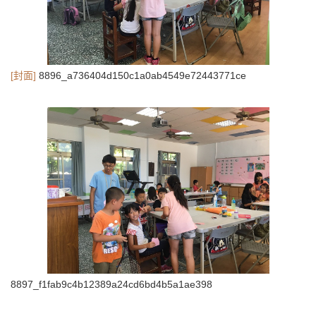
[封面]
8896_a736404d150c1a0ab4549e72443771ce
8897_f1fab9c4b12389a24cd6bd4b5a1ae398