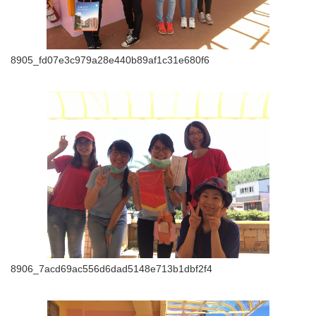
8905_fd07e3c979a28e440b89af1c31e680f6
8906_7acd69ac556d6dad5148e713b1dbf2f4