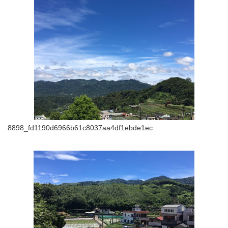
8898_fd1190d6966b61c8037aa4df1ebde1ec