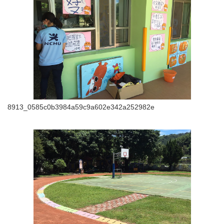
8913_0585c0b3984a59c9a602e342a252982e