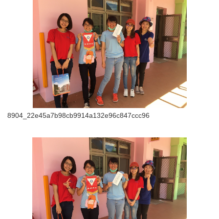
8904_22e45a7b98cb9914a132e96c847ccc96