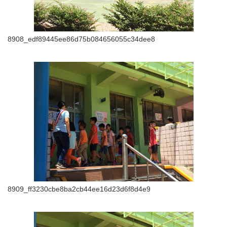
8908_edf89445ee86d75b084656055c34dee8
8909_ff3230cbe8ba2cb44ee16d23d6f8d4e9