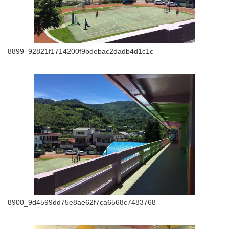
8899_92821f1714200f9bdebac2dadb4d1c1c
8900_9d4599dd75e8ae62f7ca6568c7483768