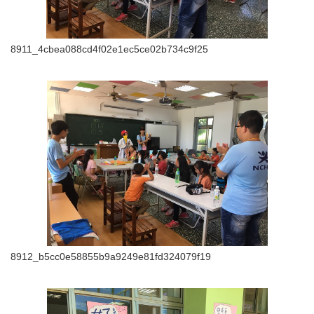
8911_4cbea088cd4f02e1ec5ce02b734c9f25
8912_b5cc0e58855b9a9249e81fd324079f19