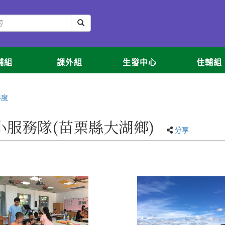
輔組
課外組
生發中心
住輔組
年度
興國小服務隊(苗栗縣大湖鄉)
分享