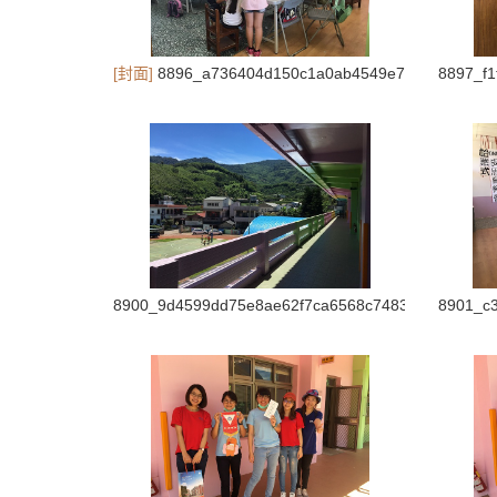
[封面]
8896_a736404d150c1a0ab4549e72443771ce
8897_f
8900_9d4599dd75e8ae62f7ca6568c7483768
8901_c3