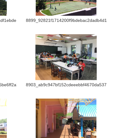
df1ebde1ec
8899_92821f1714200f9bdebac2dadb4d1c1c
be6ff2a717
8903_ab9c947bf152cdeeebbf4670da537e12