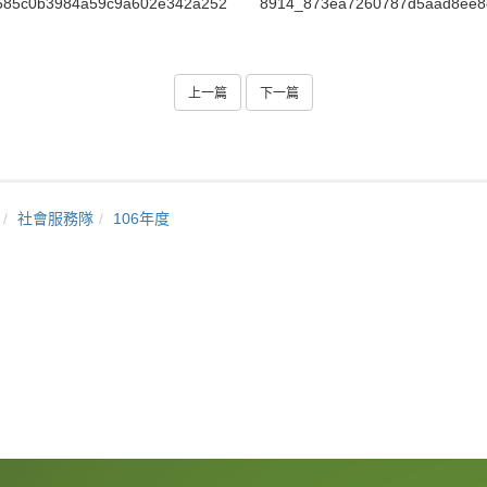
585c0b3984a59c9a602e342a252982e
8914_873ea7260787d5aad8ee8
上一篇
下一篇
社會服務隊
106年度