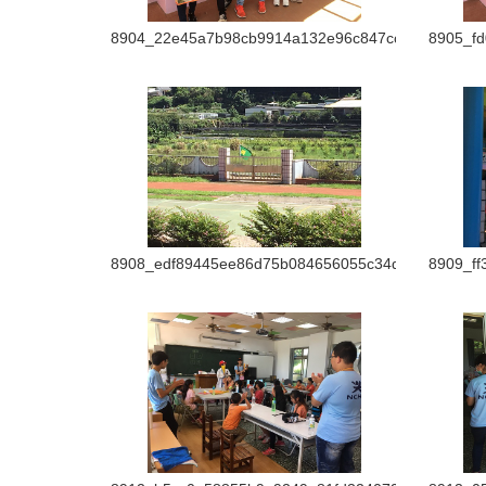
8904_22e45a7b98cb9914a132e96c847ccc96
8905_fd
8908_edf89445ee86d75b084656055c34dee8
8909_ff