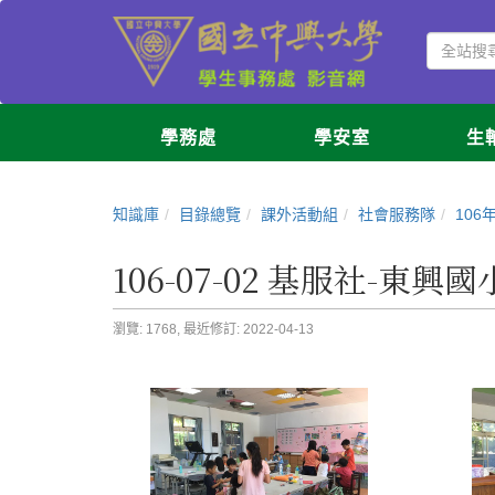
學務處
學安室
生
知識庫
目錄總覽
課外活動組
社會服務隊
106
106-07-02 基服社-東
瀏覽: 1768,
最近修訂: 2022-04-13