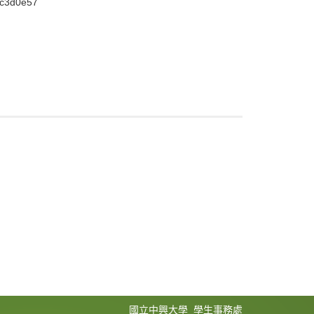
c3d0e578e94
國立中興大學 學生事務處