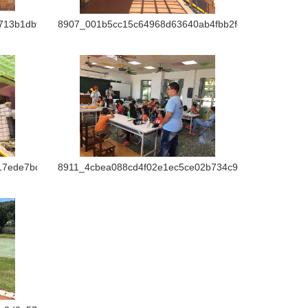
13b1dbf2f4
8907_001b5cc15c64968d63640ab4fbb2fc16
17ede7bccb
8911_4cbea088cd4f02e1ec5ce02b734c9f25