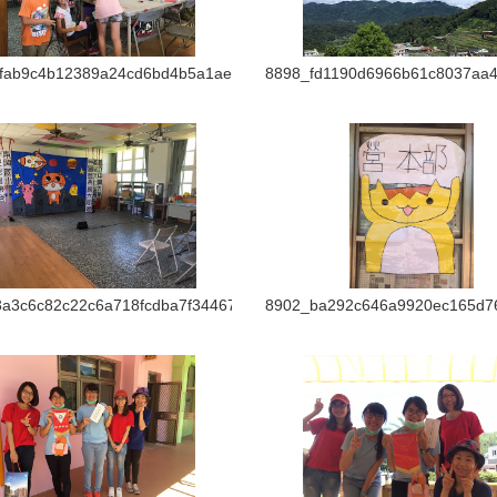
1fab9c4b12389a24cd6bd4b5a1ae398
8898_fd1190d6966b61c8037aa4
a3c6c82c22c6a718fcdba7f344675b
8902_ba292c646a9920ec165d76