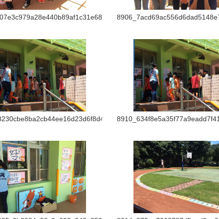
07e3c979a28e440b89af1c31e680f6
8906_7acd69ac556d6dad5148e7
3230cbe8ba2cb44ee16d23d6f8d4e9
8910_634f8e5a35f77a9eadd7f4