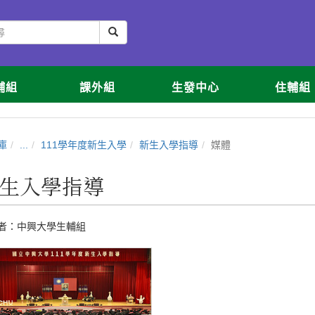
輔組
課外組
生發中心
住輔組
庫
...
111學年度新生入學
新生入學指導
媒體
生入學指導
者：
中興大學生輔組