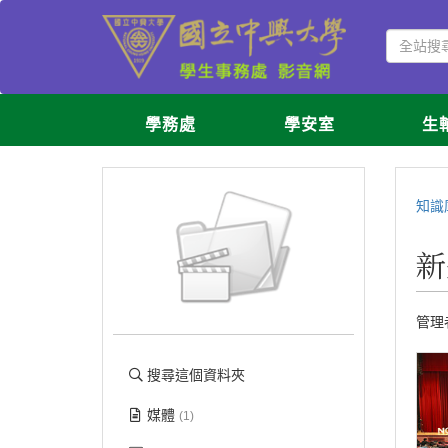
學務處
學安室
生
知識
新
管理
搜尋這個資料夾
媒體
(1)