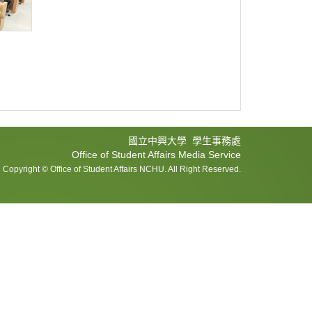
國立中興大學 學生事務處
Office of Student Affairs Media Service
Copyright © Office of Student Affairs NCHU. All Right Reserved.