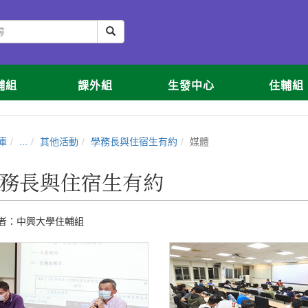
輔組
課外組
生發中心
住輔組
庫
...
其他活動
學務長與住宿生有約
媒體
務長與住宿生有約
者：
中興大學住輔組