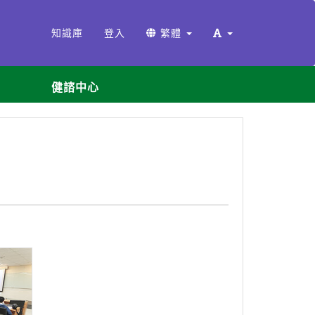
知識庫
登入
繁體
健諮中心