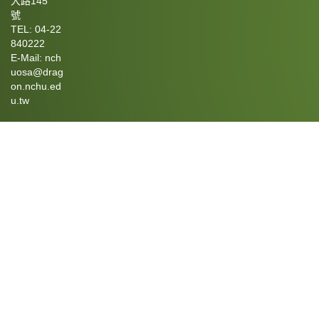
大路145
號
TEL: 04-22
840222
E-Mail: nch
uosa@drag
on.nchu.ed
u.tw