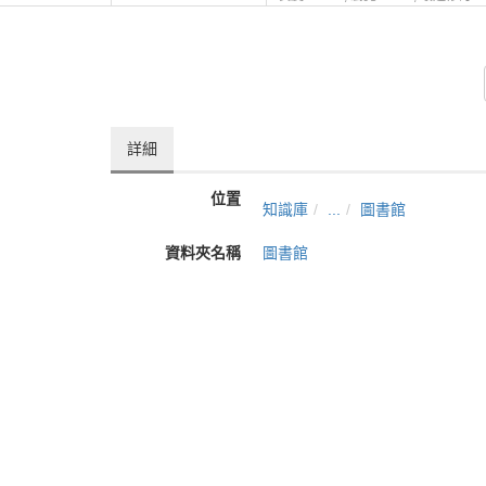
詳細
位置
知識庫
...
圖書館
資料夾名稱
圖書館
上傳者
系統管理者
單位
學生事務處
建立
2021-09-01 15:39:43
最近修訂
2021-09-01 17:56:49
長度
04:55