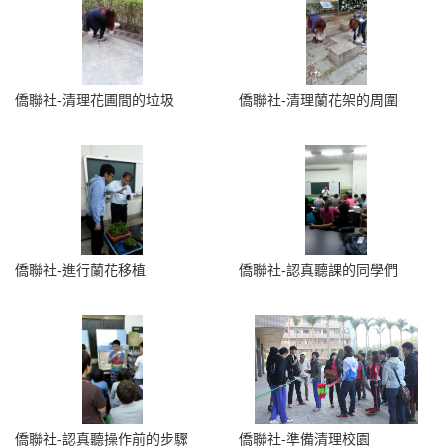
僑聯社-清理花圃間的垃圾
僑聯社-清理蘭花架的周圍
僑聯社-進行蘭花移植
僑聯社-認真聽課的同學們
僑聯社-認真聽操作前的步驟
僑聯社-準備清理校園