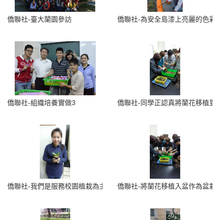
僑聯社-臺大蘭園參訪
僑聯社-為安全島漆上亮麗的色彩
僑聯社-組織培養實做3
僑聯社-同學正認真將蘭花移植到
僑聯社-我們是服務校園植栽為主，所以我們服務對象就是可愛的植物
僑聯社-將蘭花移植入盆作為盆栽