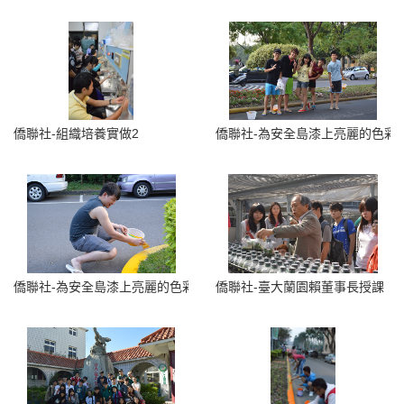
僑聯社-組織培養實做2
僑聯社-為安全島漆上亮麗的色彩2
僑聯社-為安全島漆上亮麗的色彩3
僑聯社-臺大蘭園賴董事長授課