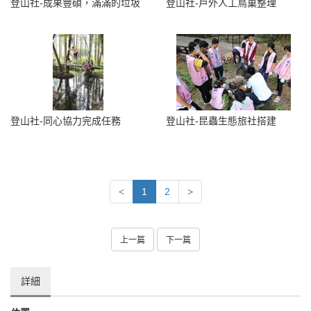
登山社-成果豐碩，滿滿的垃圾
登山社-戶外人工鳥巢整理
登山社-同心協力完成任務
登山社-昆蟲生態旅社搭建
<
1
2
>
上一篇
下一篇
詳細