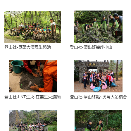
登山社-奧萬大清理生態池
登山社-清出好幾座小山
登山社-LNT生火-在無生火遺跡的情況下，以砂土隔絕溫度
登山社-淨山終點~奧萬大吊橋合影