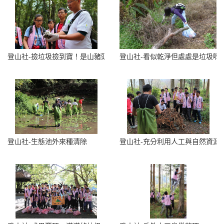
登山社-撿垃圾撿到寶！是山豬頭骨嗎
登山社-看似乾淨但處處是垃圾啊
登山社-生態池外來種清除
登山社-充分利用人工與自然資源