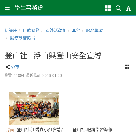
學生事務處
知識庫
目錄總覽
課外活動組
其他
服務學習
服務學習照片
登山社 - 淨山與登山安全宣導
分享
瀏覽: 11884,
最近修訂: 2016-01-20
[封面]
登山社-江秀真小姐演講合照
登山社-服務學習海報