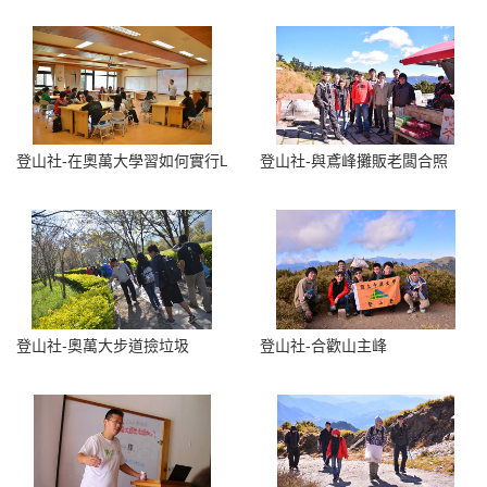
登山社-在奧萬大學習如何實行LNT無痕山林運動
登山社-與鳶峰攤販老闆合照
登山社-奧萬大步道撿垃圾
登山社-合歡山主峰