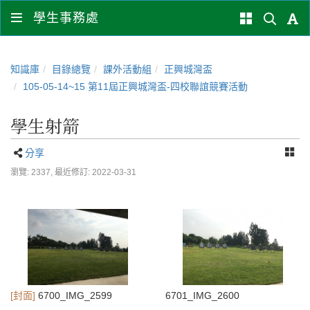
學生事務處
知識庫
目錄總覽
課外活動組
正興城灣盃
105-05-14~15 第11屆正興城灣盃-四校聯誼競賽活動
學生射箭
分享
瀏覽: 2337,
最近修訂: 2022-03-31
[封面]
6700_IMG_2599
6701_IMG_2600