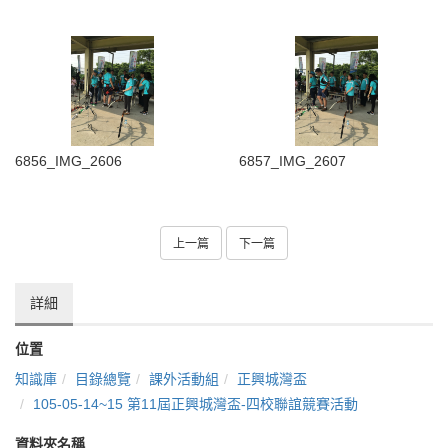
6856_IMG_2606
6857_IMG_2607
上一篇
下一篇
詳細
位置
知識庫
目錄總覽
課外活動組
正興城灣盃
105-05-14~15 第11屆正興城灣盃-四校聯誼競賽活動
資料夾名稱