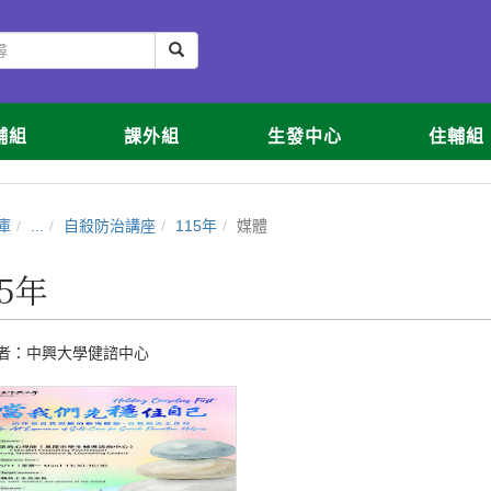
輔組
課外組
生發中心
住輔組
庫
...
自殺防治講座
115年
媒體
15年
者：
中興大學健諮中心