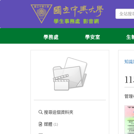
學務處
學安室
生
知識
1
管理
搜尋這個資料夾
媒體
(1)