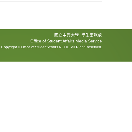
國立中興大學 學生事務處
Office of Student Affairs Media Service
Copyright © Office of Student Affairs NCHU. All Right Reserved.