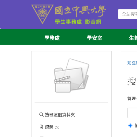
學務處
學安室
生
知識
搜
管理
搜尋這個資料夾
媒體
(5)