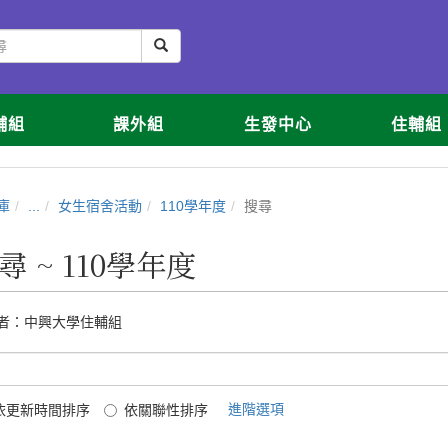
輔組
課外組
生發中心
住輔組
庫
...
女生宿舍活動
110學年度
搜尋
尋 ~ 110學年度
者：
中興大學住輔組
進階選項
依更新時間排序
依關聯性排序