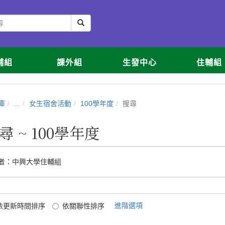
輔組
課外組
生發中心
住輔組
庫
...
女生宿舍活動
100學年度
搜尋
尋 ~ 100學年度
者：
中興大學住輔組
進階選項
依更新時間排序
依關聯性排序