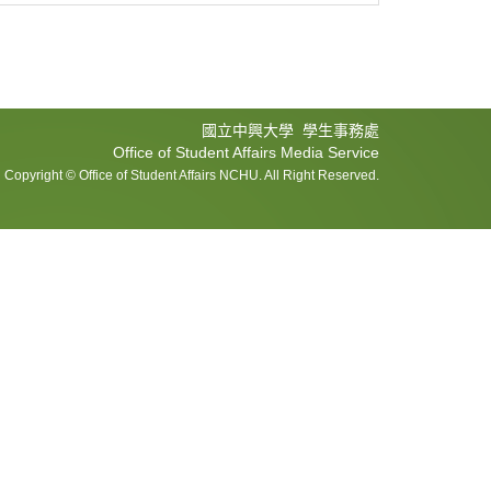
國立中興大學 學生事務處
Office of Student Affairs Media Service
Copyright © Office of Student Affairs NCHU. All Right Reserved.