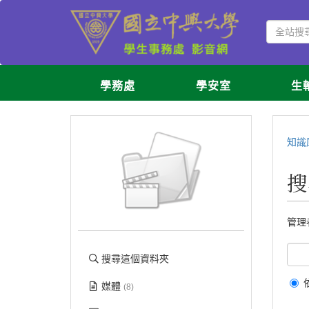
學務處
學安室
生
知識
搜
管理
搜尋這個資料夾
媒體
(8)