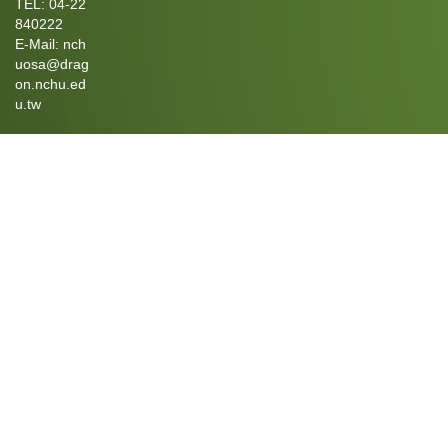
TEL: 04-22
840222
E-Mail: nch
uosa@drag
on.nchu.ed
u.tw