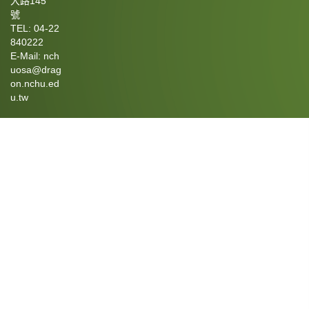
大路145
號
TEL: 04-22
840222
E-Mail: nch
uosa@drag
on.nchu.ed
u.tw