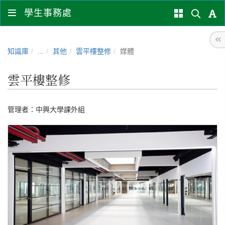
學生事務處
知識庫
...
其他
雲平樓整修
媒體
雲平樓整修
管理者：
中興大學課外組