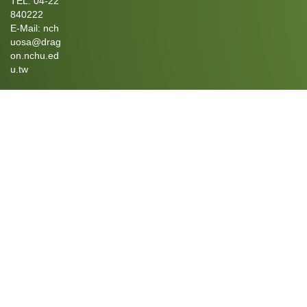
TEL: 04-22
840222
E-Mail: nch
uosa@drag
on.nchu.ed
u.tw