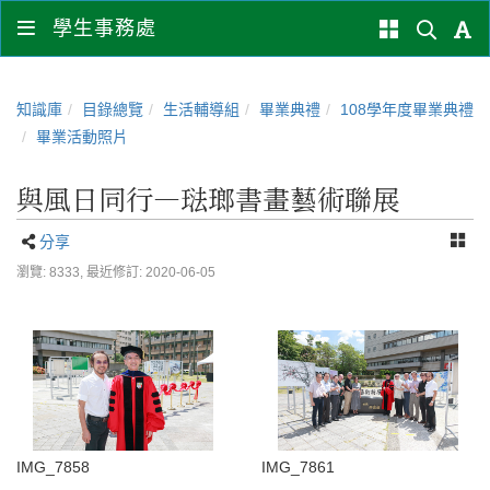
學生事務處
知識庫
目錄總覽
生活輔導組
畢業典禮
108學年度畢業典禮
畢業活動照片
與風日同行―琺瑯書畫藝術聯展
分享
瀏覽: 8333,
最近修訂: 2020-06-05
IMG_7858
IMG_7861