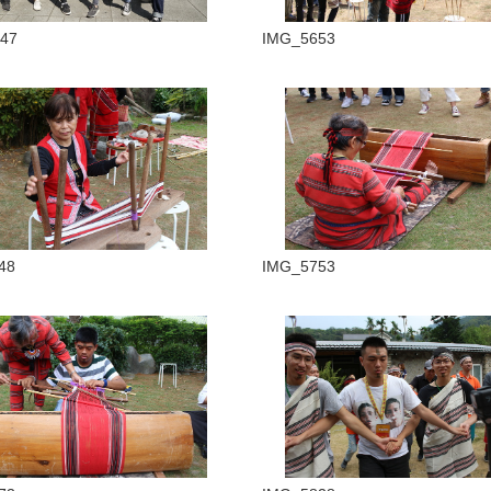
47
IMG_5653
48
IMG_5753