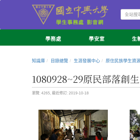
學務處
學安室
生
知識庫
目錄總覽
生涯發展中心
原住民族學生資
1080928~29原民部落創
瀏覽: 4265,
最近修訂: 2019-10-18