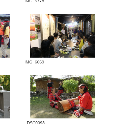
IMG_5778
IMG_6069
_DSC0098