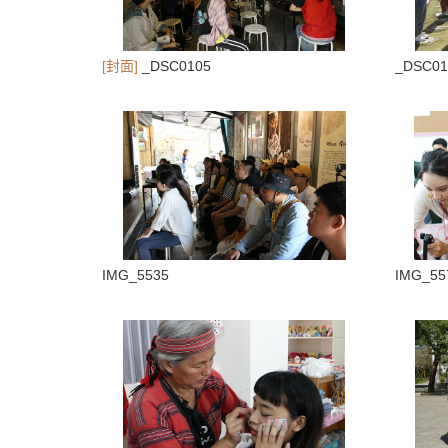
[封面]
_DSC0105
_DSC01
IMG_5535
IMG_55