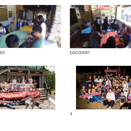
83
DSC00087
4