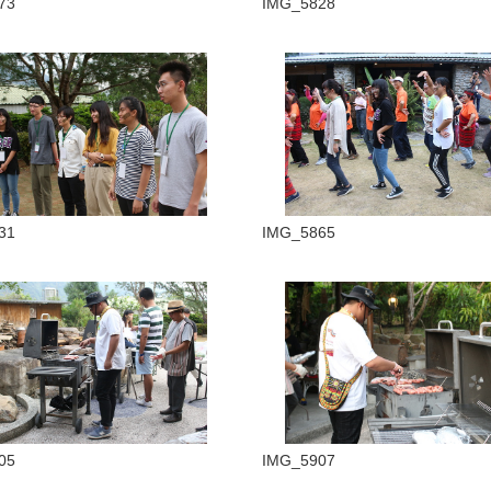
73
IMG_5828
31
IMG_5865
05
IMG_5907