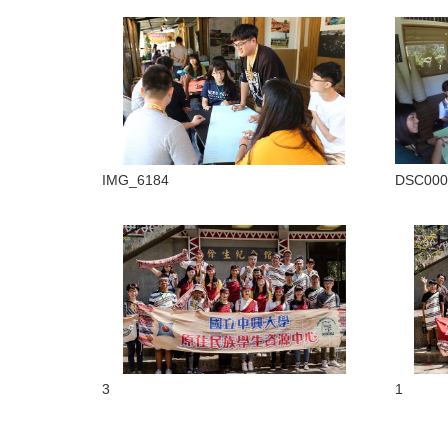
IMG_6184
DSC000
3
1