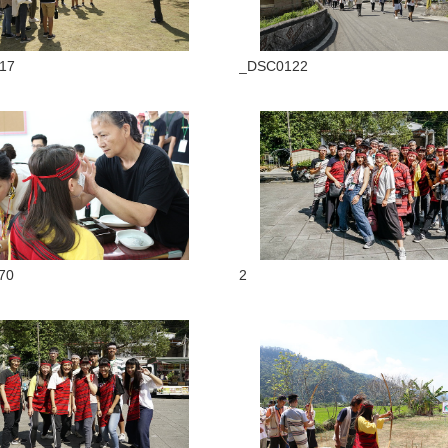
17
_DSC0122
70
2