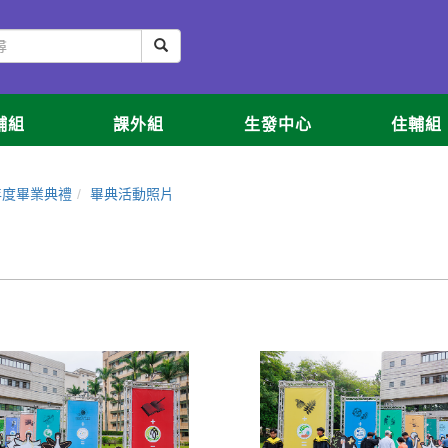
輔組
課外組
生發中心
住輔組
年度畢業典禮
畢典活動照片