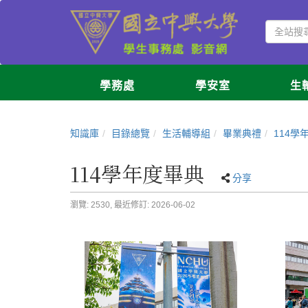
學務處
學安室
生
知識庫
目錄總覽
生活輔導組
畢業典禮
114學
114學年度畢典
分享
瀏覽: 2530,
最近修訂: 2026-06-02