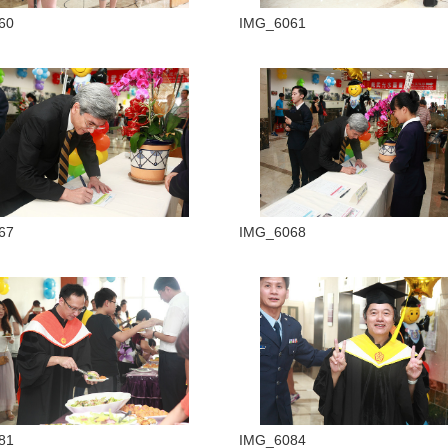
60
IMG_6061
67
IMG_6068
81
IMG_6084