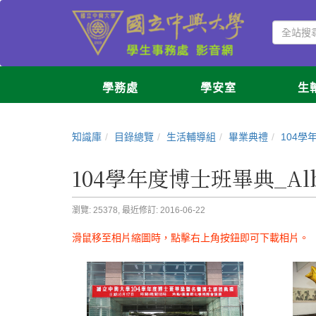
學務處
學安室
生
知識庫
目錄總覽
生活輔導組
畢業典禮
104學
104學年度博士班畢典_Al
瀏覽: 25378,
最近修訂: 2016-06-22
滑鼠移至相片縮圖時，點擊右上角按鈕即可下載相片。