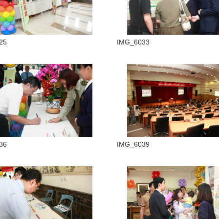
25
IMG_6033
36
IMG_6039