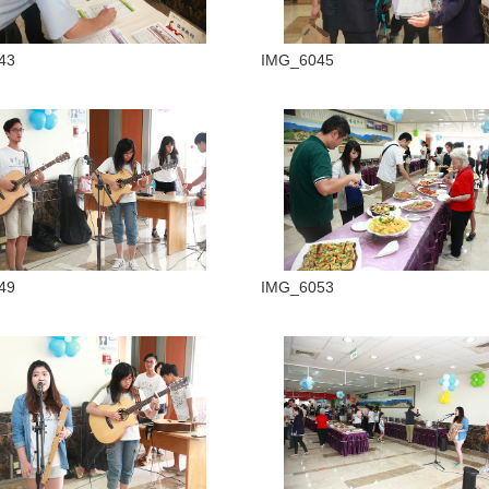
43
IMG_6045
49
IMG_6053