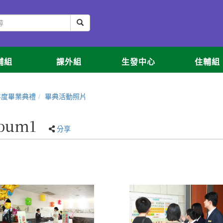
輔組
課外組
生發中心
住輔組
年度畢業典禮
畢典活動照片
bum1
分享