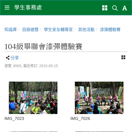
學生事務處
知識庫
目錄總覽
學生安全輔導室
其他活動
漆彈體驗賽
104級畢聯會漆彈體驗賽
分享
瀏覽: 8565,
最近修訂: 2015-05-15
IMG_7023
IMG_7026