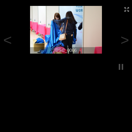
<
>
DSC_0006